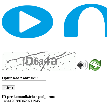
Opíšte kód z obrázku:
submit
ID pre komunikáciu s podporou:
14841702863620711945