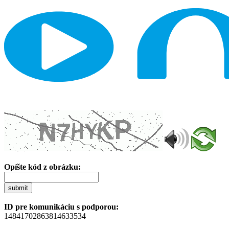
Opíšte kód z obrázku:
submit
ID pre komunikáciu s podporou:
14841702863814633534