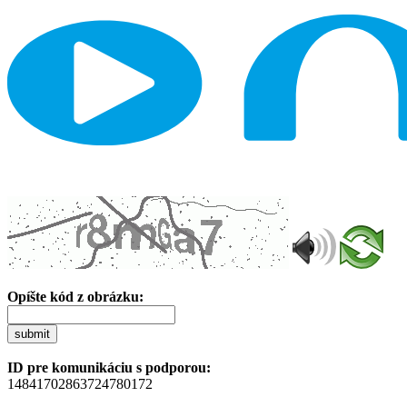
Opíšte kód z obrázku:
submit
ID pre komunikáciu s podporou:
14841702863724780172