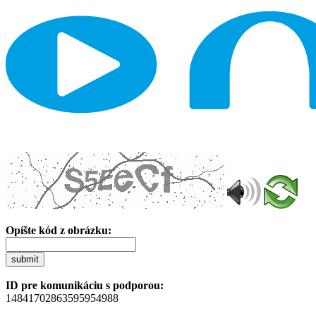
Opíšte kód z obrázku:
submit
ID pre komunikáciu s podporou:
14841702863595954988