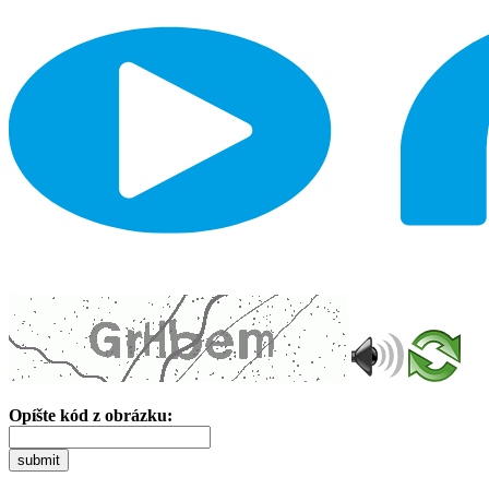
Opíšte kód z obrázku:
submit