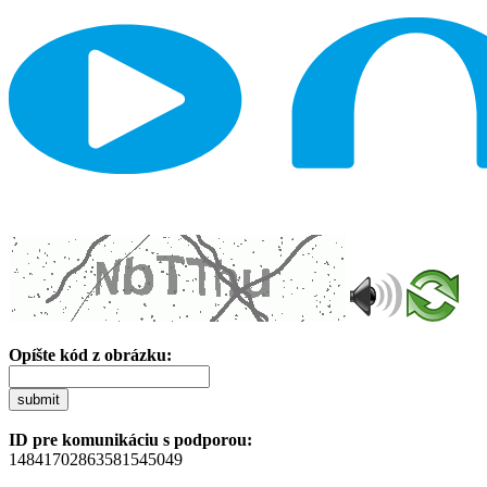
Opíšte kód z obrázku:
submit
ID pre komunikáciu s podporou:
14841702863581545049