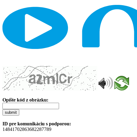
Opíšte kód z obrázku:
submit
ID pre komunikáciu s podporou:
14841702863682287789