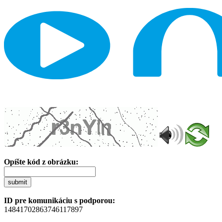
Opíšte kód z obrázku:
submit
ID pre komunikáciu s podporou:
14841702863746117897