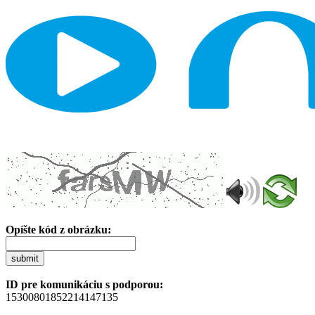
Opíšte kód z obrázku:
submit
ID pre komunikáciu s podporou:
15300801852214147135