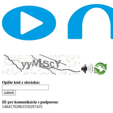
Opíšte kód z obrázku:
submit
ID pre komunikáciu s podporou:
14841702863559297435