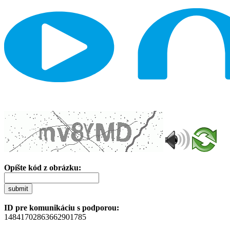
Opíšte kód z obrázku:
submit
ID pre komunikáciu s podporou:
14841702863662901785