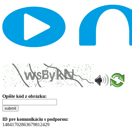
Opíšte kód z obrázku:
submit
ID pre komunikáciu s podporou:
14841702863679812429