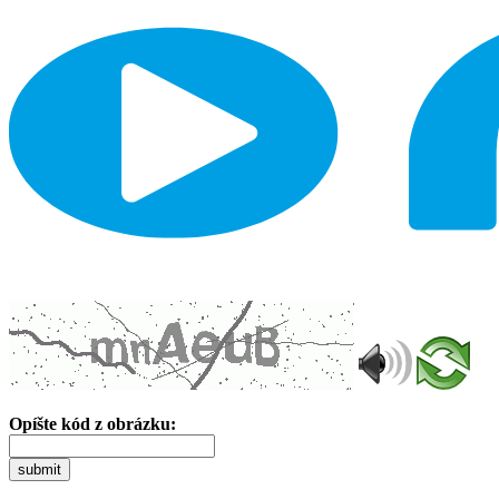
Opíšte kód z obrázku:
submit