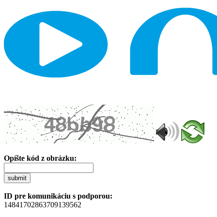
Opíšte kód z obrázku:
submit
ID pre komunikáciu s podporou:
14841702863709139562