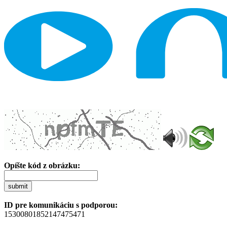
Opíšte kód z obrázku:
submit
ID pre komunikáciu s podporou:
15300801852147475471