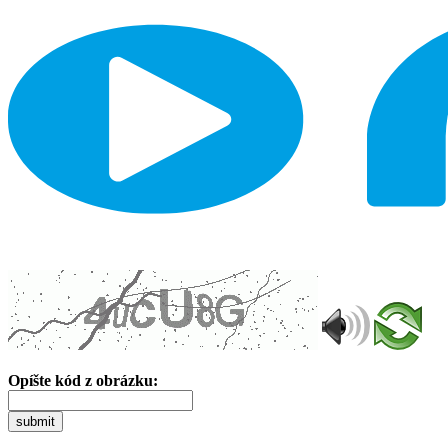
Opíšte kód z obrázku:
submit