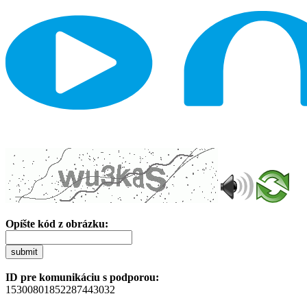
Opíšte kód z obrázku:
submit
ID pre komunikáciu s podporou:
15300801852287443032