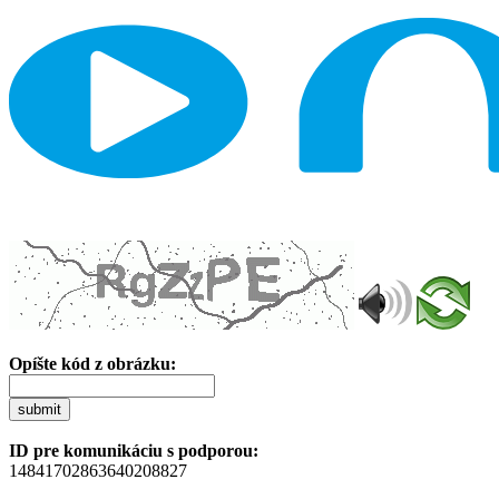
Opíšte kód z obrázku:
submit
ID pre komunikáciu s podporou:
14841702863640208827