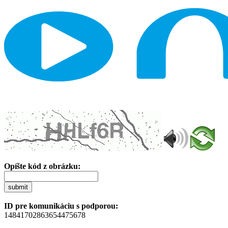
Opíšte kód z obrázku:
submit
ID pre komunikáciu s podporou:
14841702863654475678