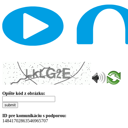
Opíšte kód z obrázku:
submit
ID pre komunikáciu s podporou:
14841702863546965707