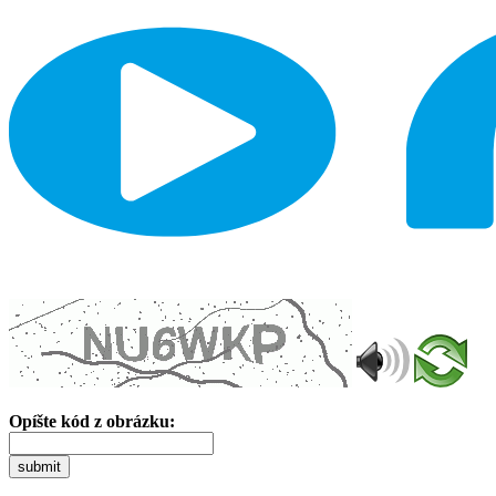
Opíšte kód z obrázku:
submit