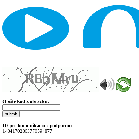
Opíšte kód z obrázku:
submit
ID pre komunikáciu s podporou:
14841702863770594877