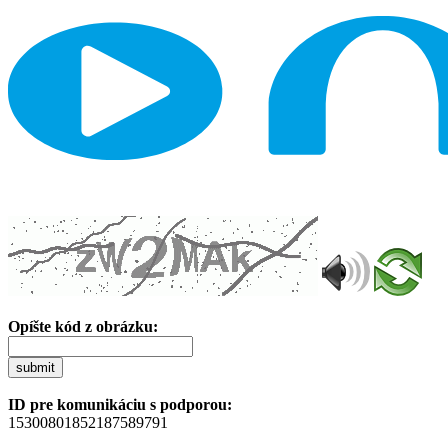
Opíšte kód z obrázku:
submit
ID pre komunikáciu s podporou:
15300801852187589791