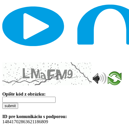
Opíšte kód z obrázku:
submit
ID pre komunikáciu s podporou:
14841702863621186809