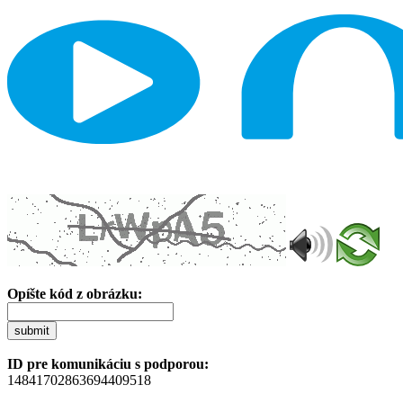
Opíšte kód z obrázku:
submit
ID pre komunikáciu s podporou:
14841702863694409518