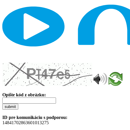
Opíšte kód z obrázku:
submit
ID pre komunikáciu s podporou:
14841702863601013275