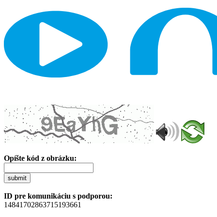
Opíšte kód z obrázku:
submit
ID pre komunikáciu s podporou:
14841702863715193661