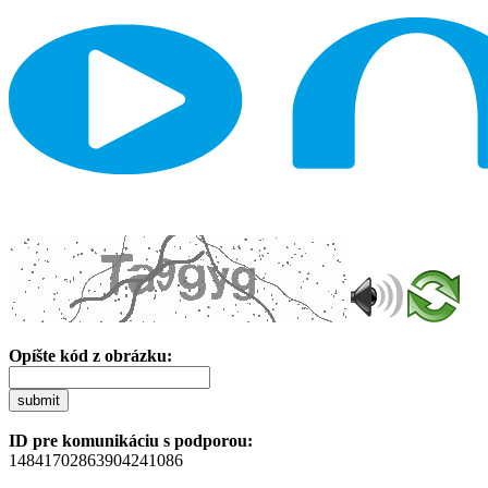
Opíšte kód z obrázku:
submit
ID pre komunikáciu s podporou:
14841702863904241086