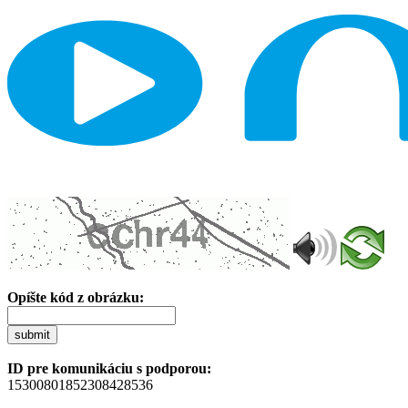
Opíšte kód z obrázku:
submit
ID pre komunikáciu s podporou:
15300801852308428536