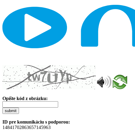
Opíšte kód z obrázku:
submit
ID pre komunikáciu s podporou:
14841702863657145963