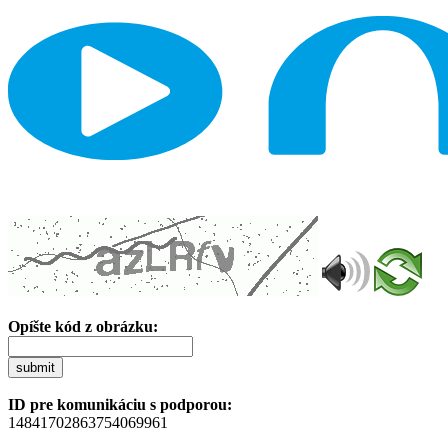
Opíšte kód z obrázku:
submit
ID pre komunikáciu s podporou:
14841702863754069961