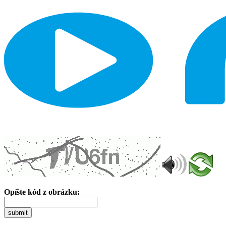
Opíšte kód z obrázku:
submit