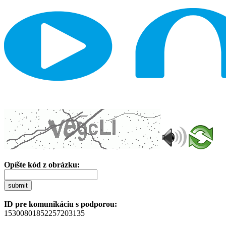
Opíšte kód z obrázku:
submit
ID pre komunikáciu s podporou:
15300801852257203135