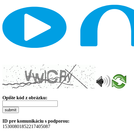
Opíšte kód z obrázku:
submit
ID pre komunikáciu s podporou:
15300801852217405087