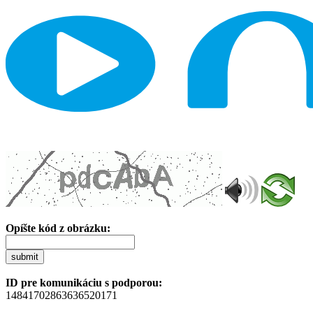
Opíšte kód z obrázku:
submit
ID pre komunikáciu s podporou:
14841702863636520171