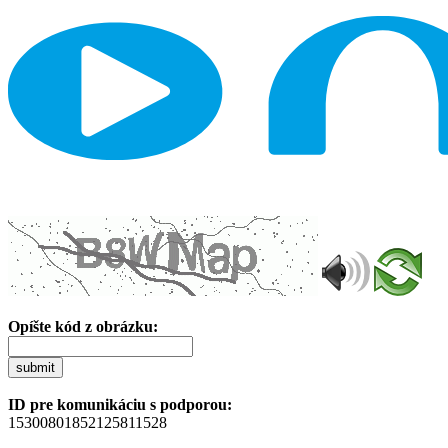
Opíšte kód z obrázku:
submit
ID pre komunikáciu s podporou:
15300801852125811528