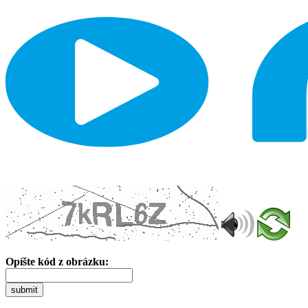
Opíšte kód z obrázku:
submit