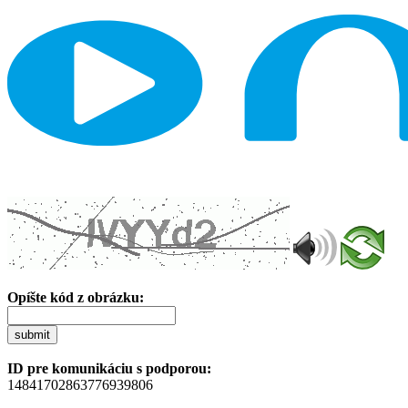
Opíšte kód z obrázku:
submit
ID pre komunikáciu s podporou:
14841702863776939806