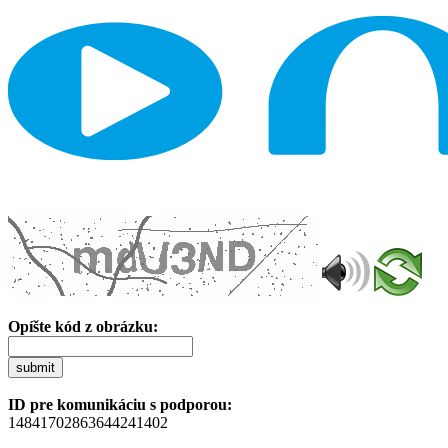
Opíšte kód z obrázku:
submit
ID pre komunikáciu s podporou:
14841702863644241402