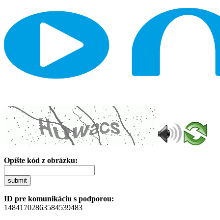
Opíšte kód z obrázku:
submit
ID pre komunikáciu s podporou:
14841702863584539483