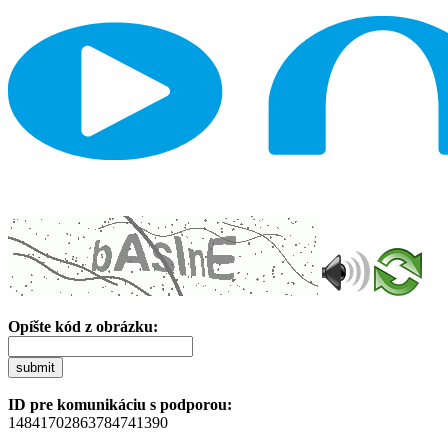
Opíšte kód z obrázku:
submit
ID pre komunikáciu s podporou:
14841702863784741390