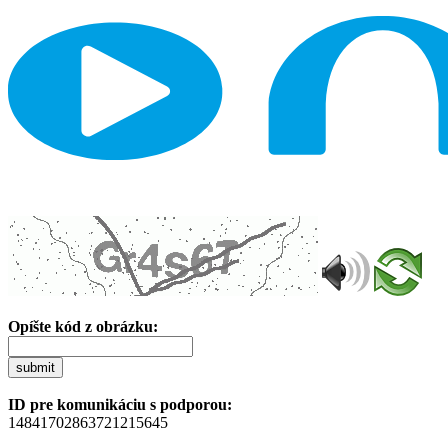
Opíšte kód z obrázku:
submit
ID pre komunikáciu s podporou:
14841702863721215645