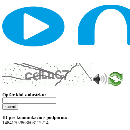
Opíšte kód z obrázku:
submit
ID pre komunikáciu s podporou:
14841702863608115214