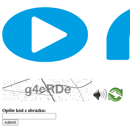
Opíšte kód z obrázku:
submit