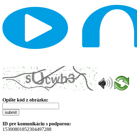
Opíšte kód z obrázku:
submit
ID pre komunikáciu s podporou:
15300801852304497288