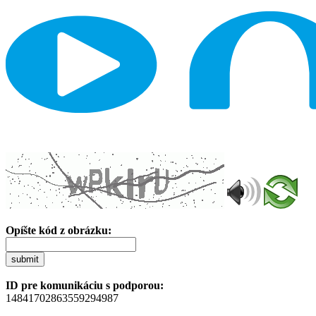
Opíšte kód z obrázku:
submit
ID pre komunikáciu s podporou:
14841702863559294987