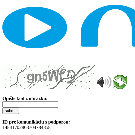
Opíšte kód z obrázku:
submit
ID pre komunikáciu s podporou:
14841702863704784858