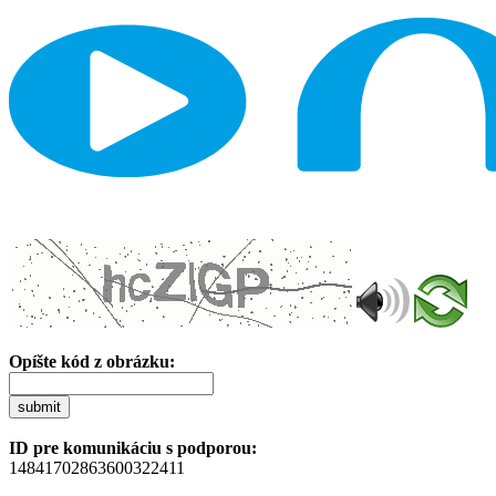
Opíšte kód z obrázku:
submit
ID pre komunikáciu s podporou:
14841702863600322411