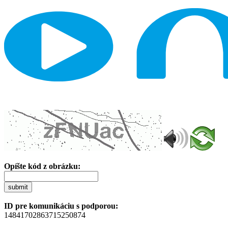
Opíšte kód z obrázku:
submit
ID pre komunikáciu s podporou:
14841702863715250874