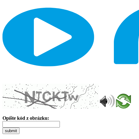
Opíšte kód z obrázku:
submit